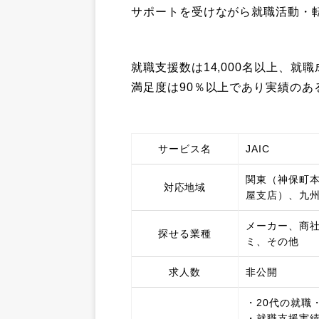
サポートを受けながら就職活動・
就職支援数は14,000名以上、就
満足度は90％以上であり実績のあ
サービス名
JAIC
関東（神保町
対応地域
屋支店）、九
メーカー、商社
探せる業種
ミ、その他
求人数
非公開
・20代の就職
・就職支援実績1