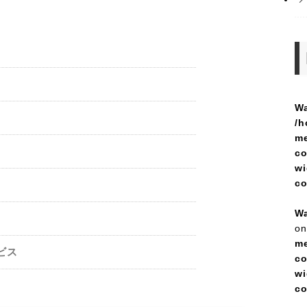
Wa
/h
me
co
wi
c
Wa
on
me
ビス
co
wi
c