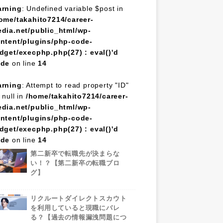
rning
: Undefined variable $post in
ome/takahito7214/career-
dia.net/public_html/wp-
ntent/plugins/php-code-
dget/execphp.php(27) : eval()'d
ode
on line
14
rning
: Attempt to read property "ID"
 null in
/home/takahito7214/career-
dia.net/public_html/wp-
ntent/plugins/php-code-
dget/execphp.php(27) : eval()'d
ode
on line
14
第二新卒で転職先が決まらな
い！？【第二新卒の転職ブロ
グ】
リクルートダイレクトスカウト
を利用していると現職にバレ
る？【過去の情報漏洩問題につ