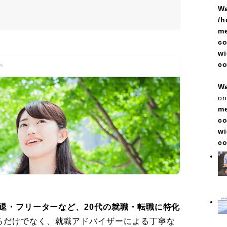
Wa
/h
me
co
wi
c
Wa
on
me
co
wi
c
退・フリーターなど、20代の就職・転職に特化
るだけでなく、就職アドバイザーによる丁寧な