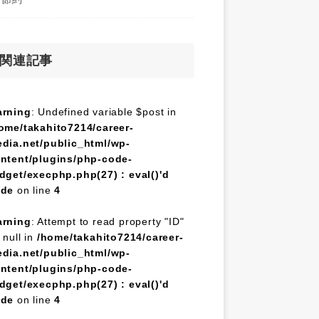
関連記事
rning
: Undefined variable $post in
ome/takahito7214/career-
dia.net/public_html/wp-
ntent/plugins/php-code-
dget/execphp.php(27) : eval()'d
ode
on line
4
rning
: Attempt to read property "ID"
 null in
/home/takahito7214/career-
dia.net/public_html/wp-
ntent/plugins/php-code-
dget/execphp.php(27) : eval()'d
ode
on line
4