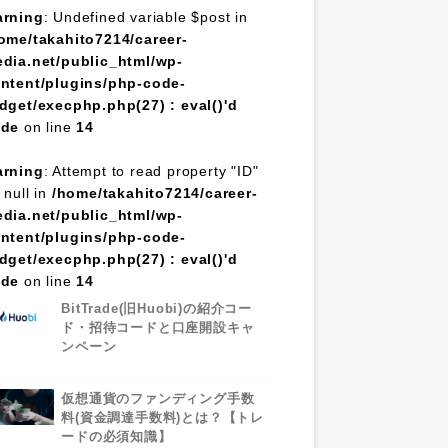
rning
: Undefined variable $post in
ome/takahito7214/career-
dia.net/public_html/wp-
ntent/plugins/php-code-
dget/execphp.php(27) : eval()'d
ode
on line
14
rning
: Attempt to read property "ID"
 null in
/home/takahito7214/career-
dia.net/public_html/wp-
ntent/plugins/php-code-
dget/execphp.php(27) : eval()'d
ode
on line
14
BitTrade(旧Huobi)の紹介コー
ド・招待コードと口座開設キャ
ンペーン
仮想通貨のファンディング手数
料(資金調達手数料)とは？【トレ
ードの必須知識】