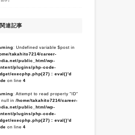
関連記事
rning
: Undefined variable $post in
ome/takahito7214/career-
dia.net/public_html/wp-
ntent/plugins/php-code-
dget/execphp.php(27) : eval()'d
ode
on line
4
rning
: Attempt to read property "ID"
 null in
/home/takahito7214/career-
dia.net/public_html/wp-
ntent/plugins/php-code-
dget/execphp.php(27) : eval()'d
ode
on line
4