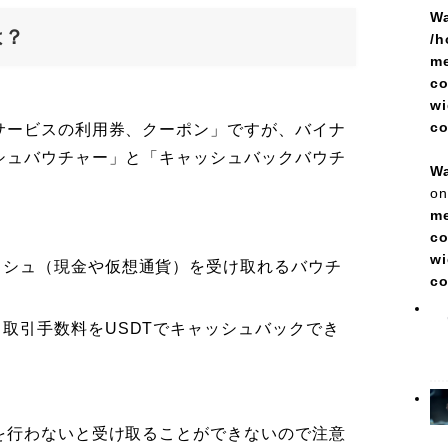
Wa
は？
/h
me
co
wi
c
サービスの利用券、クーポン」ですが、バイナ
シュバウチャー」と「キャッシュバックバウチ
Wa
on
me
co
wi
ッシュ（現金や仮想通貨）を受け取れるバウチ
c
：
取引手数料をUSDTでキャッシュバックでき
を行わないと受け取ることができないので注意