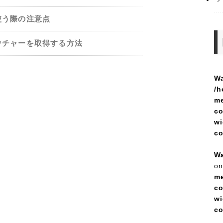
使う際の注意点
ウチャーを取得する方法
Wa
/h
me
co
wi
c
Wa
on
me
co
wi
c