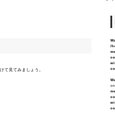
Wa
/h
me
co
wi
c
分けて見てみましょう。
Wa
on
me
co
wi
c