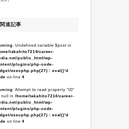
関連記事
rning
: Undefined variable $post in
ome/takahito7214/career-
dia.net/public_html/wp-
ntent/plugins/php-code-
dget/execphp.php(27) : eval()'d
ode
on line
4
rning
: Attempt to read property "ID"
 null in
/home/takahito7214/career-
dia.net/public_html/wp-
ntent/plugins/php-code-
dget/execphp.php(27) : eval()'d
ode
on line
4