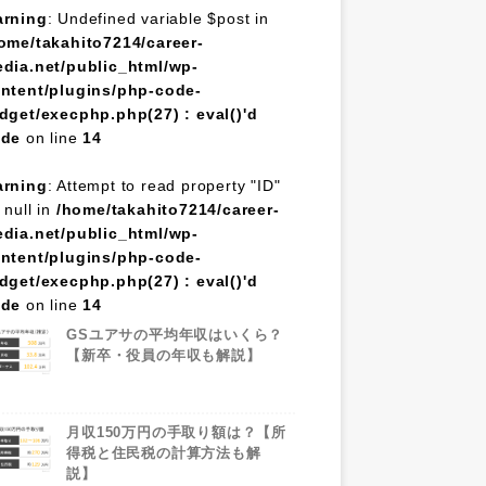
rning
: Undefined variable $post in
ome/takahito7214/career-
dia.net/public_html/wp-
ntent/plugins/php-code-
dget/execphp.php(27) : eval()'d
ode
on line
14
rning
: Attempt to read property "ID"
 null in
/home/takahito7214/career-
dia.net/public_html/wp-
ntent/plugins/php-code-
dget/execphp.php(27) : eval()'d
ode
on line
14
GSユアサの平均年収はいくら？
【新卒・役員の年収も解説】
月収150万円の手取り額は？【所
得税と住民税の計算方法も解
説】