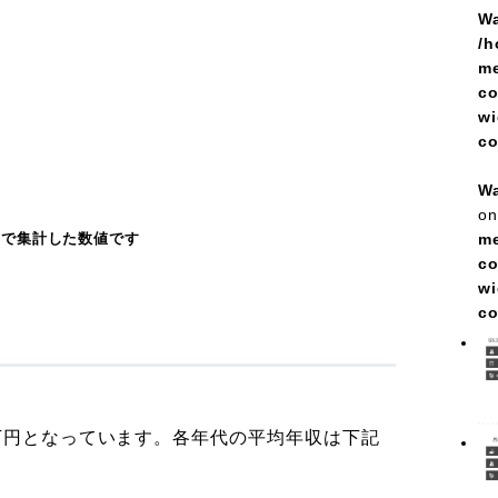
Wa
/h
me
co
wi
c
Wa
on
部で集計した数値です
me
co
wi
c
万円となっています。各年代の平均年収は下記