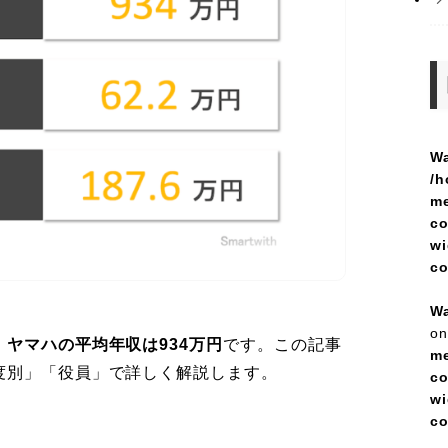
Wa
/h
me
co
wi
c
Wa
on
、
ヤマハの平均年収は934万円
です。この記事
me
度別」「役員」で詳しく解説します。
co
wi
c