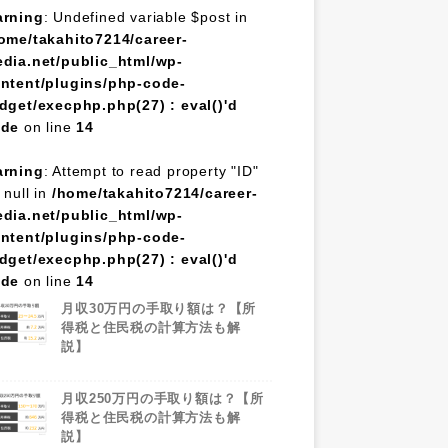
rning
: Undefined variable $post in
ome/takahito7214/career-
dia.net/public_html/wp-
ntent/plugins/php-code-
dget/execphp.php(27) : eval()'d
ode
on line
14
rning
: Attempt to read property "ID"
 null in
/home/takahito7214/career-
dia.net/public_html/wp-
ntent/plugins/php-code-
dget/execphp.php(27) : eval()'d
ode
on line
14
月収30万円の手取り額は？【所
得税と住民税の計算方法も解
説】
月収250万円の手取り額は？【所
得税と住民税の計算方法も解
説】