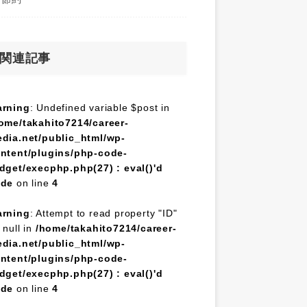
関連記事
rning
: Undefined variable $post in
ome/takahito7214/career-
dia.net/public_html/wp-
ntent/plugins/php-code-
dget/execphp.php(27) : eval()'d
ode
on line
4
rning
: Attempt to read property "ID"
 null in
/home/takahito7214/career-
dia.net/public_html/wp-
ntent/plugins/php-code-
dget/execphp.php(27) : eval()'d
ode
on line
4