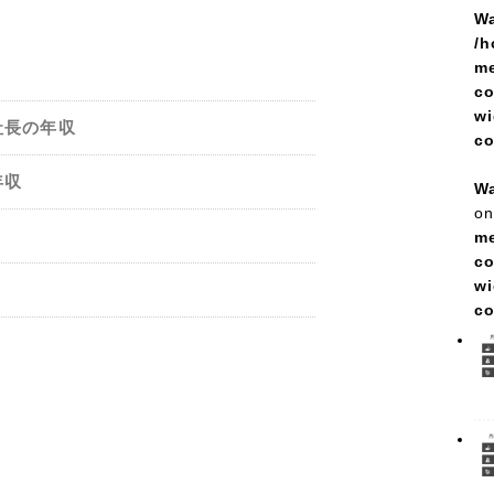
Wa
/h
me
co
wi
社長の年収
c
年収
Wa
on
me
co
wi
c