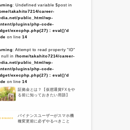
rning
: Undefined variable $post in
ome/takahito7214/career-
dia.net/public_html/wp-
ntent/plugins/php-code-
dget/execphp.php(27) : eval()'d
ode
on line
14
rning
: Attempt to read property "ID"
 null in
/home/takahito7214/career-
dia.net/public_html/wp-
ntent/plugins/php-code-
dget/execphp.php(27) : eval()'d
ode
on line
14
証拠金とは？【仮想通貨FXをや
る前に知っておきたい用語】
バイナンスユーザーがスマホ機
種変更前に必ずやるべきこと