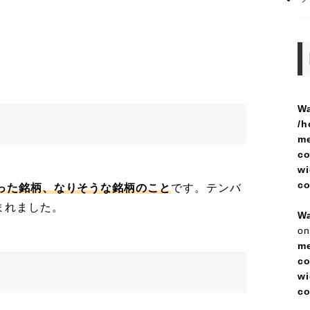
Wa
/h
me
co
wi
c
なった銘柄、なりそうな銘柄のこと
です。テンバ
まれました。
Wa
on
me
co
wi
c