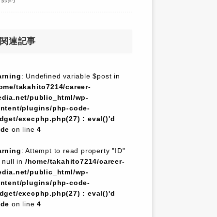
関連記事
rning
: Undefined variable $post in
ome/takahito7214/career-
dia.net/public_html/wp-
ntent/plugins/php-code-
dget/execphp.php(27) : eval()'d
ode
on line
4
rning
: Attempt to read property "ID"
 null in
/home/takahito7214/career-
dia.net/public_html/wp-
ntent/plugins/php-code-
dget/execphp.php(27) : eval()'d
ode
on line
4