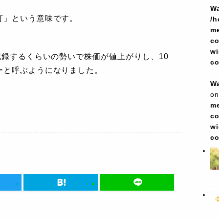
Wa
打」という意味です。
/h
me
co
wi
記録するくらいの勢いで株価が値上がりし、10
c
ーと呼ぶようになりました。
Wa
on
me
co
wi
c