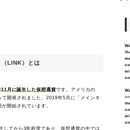
Wa
/h
me
（LINK）とは
co
wi
c
7年11月に誕生した仮想通貨
です。アメリカの
Wa
on
て開発されました。2019年5月に「メインネ
me
用が開始されています。
co
wi
c
誕生してから3年程度であり、仮想通貨の中では