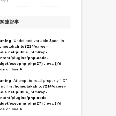
関連記事
rning
: Undefined variable $post in
ome/takahito7214/career-
dia.net/public_html/wp-
ntent/plugins/php-code-
dget/execphp.php(27) : eval()'d
ode
on line
4
rning
: Attempt to read property "ID"
 null in
/home/takahito7214/career-
dia.net/public_html/wp-
ntent/plugins/php-code-
dget/execphp.php(27) : eval()'d
ode
on line
4