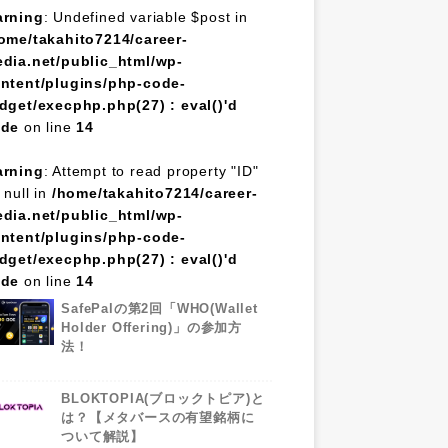
rning
: Undefined variable $post in
ome/takahito7214/career-
dia.net/public_html/wp-
ntent/plugins/php-code-
dget/execphp.php(27) : eval()'d
ode
on line
14
rning
: Attempt to read property "ID"
 null in
/home/takahito7214/career-
dia.net/public_html/wp-
ntent/plugins/php-code-
dget/execphp.php(27) : eval()'d
ode
on line
14
SafePalの第2回「WHO(Wallet
Holder Offering)」の参加方
法！
BLOKTOPIA(ブロックトピア)と
は？【メタバースの有望銘柄に
ついて解説】