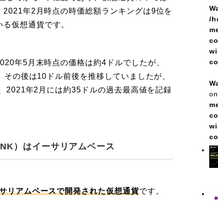
Wa
2021年2月時点の時価総額ランキングは9位を
/h
いる仮想通貨です。
me
co
wi
c
020年5月末時点の価格は約4ドルでしたが、
騰。その後は10ドル前後を推移していましたが、
Wa
、2021年2月には約35ドルの過去最高値を記録
on
me
co
wi
c
INK）はイーサリアムベース
ーサリアムベースで開発された仮想通貨
です。