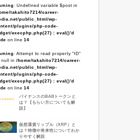
rning
: Undefined variable $post in
ome/takahito7214/career-
dia.net/public_html/wp-
ntent/plugins/php-code-
dget/execphp.php(27) : eval()'d
ode
on line
14
rning
: Attempt to read property "ID"
 null in
/home/takahito7214/career-
dia.net/public_html/wp-
ntent/plugins/php-code-
dget/execphp.php(27) : eval()'d
ode
on line
14
バイナンスのBABトークンと
は？【もらい方についても解
説】
仮想通貨リップル（XRP）と
は？特徴や将来性についてわか
りやすく解説