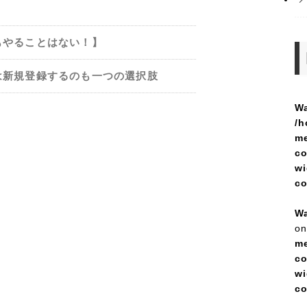
もやることはない！】
は新規登録するのも一つの選択肢
Wa
/h
me
co
wi
c
Wa
on
me
co
wi
c