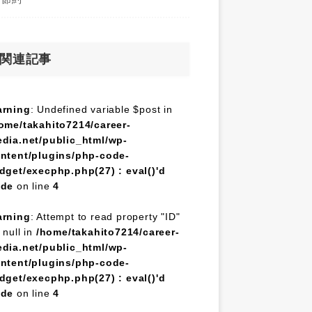
関連記事
rning
: Undefined variable $post in
ome/takahito7214/career-
dia.net/public_html/wp-
ntent/plugins/php-code-
dget/execphp.php(27) : eval()'d
ode
on line
4
rning
: Attempt to read property "ID"
 null in
/home/takahito7214/career-
dia.net/public_html/wp-
ntent/plugins/php-code-
dget/execphp.php(27) : eval()'d
ode
on line
4