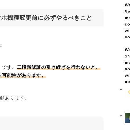
Wa
/h
マホ機種変更前に必ずやるべきこと
me
co
wi
c
す。
Wa
on
me
」です。
二段階認証の引き継ぎを行わないと、
co
wi
る可能性があります。
c
種類あります。