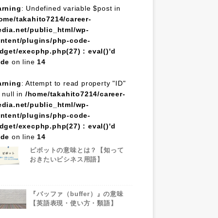
rning
: Undefined variable $post in
ome/takahito7214/career-
dia.net/public_html/wp-
ntent/plugins/php-code-
dget/execphp.php(27) : eval()'d
ode
on line
14
rning
: Attempt to read property "ID"
 null in
/home/takahito7214/career-
dia.net/public_html/wp-
ntent/plugins/php-code-
dget/execphp.php(27) : eval()'d
ode
on line
14
ピボットの意味とは？【知って
おきたいビシネス用語】
『バッファ（buffer）』の意味
【英語表現・使い方・類語】