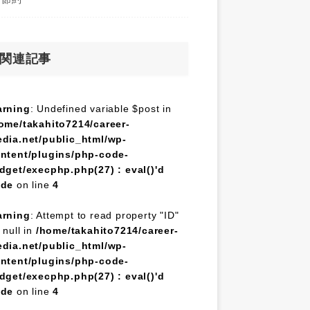
関連記事
rning
: Undefined variable $post in
ome/takahito7214/career-
dia.net/public_html/wp-
ntent/plugins/php-code-
dget/execphp.php(27) : eval()'d
ode
on line
4
rning
: Attempt to read property "ID"
 null in
/home/takahito7214/career-
dia.net/public_html/wp-
ntent/plugins/php-code-
dget/execphp.php(27) : eval()'d
ode
on line
4