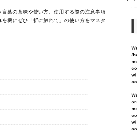
う言葉の意味や使い方、使用する際の注意事項
れを機にぜひ「折に触れて」の使い方をマスタ
Wa
/h
me
co
wi
c
Wa
on
me
co
wi
c