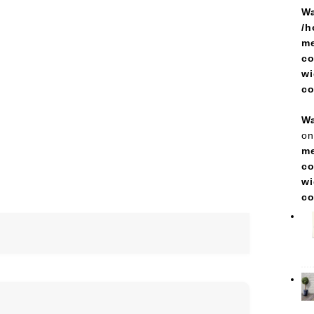
Wa
/h
me
co
wi
c
Wa
on
me
co
wi
c