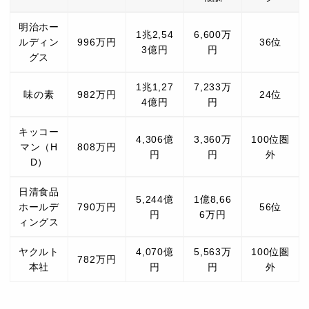
明治ホー
1兆2,54
6,600万
ルディン
996万円
36位
3億円
円
グス
1兆1,27
7,233万
味の素
982万円
24位
4億円
円
キッコー
4,306億
3,360万
100位圏
マン（H
808万円
円
円
外
D）
日清食品
5,244億
1億8,66
ホールデ
790万円
56位
円
6万円
ィングス
ヤクルト
4,070億
5,563万
100位圏
782万円
本社
円
円
外