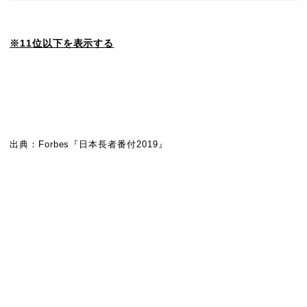
※11位以下を表示する
順
名前
社名
資産額
位
出典：Forbes『日本長者番付2019』
小林 一俊・孝
株式会社コーセ
11
4330億円
雄・正典
ー
12
伊藤 雅俊
セブン&アイHLD
4220億円
13
三木 正浩
ABCマート
4210億円
14
似鳥 昭雄
ニトリ
3780億円
ドン・キホーテH
15
安田 隆夫
3000億円
LD