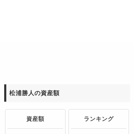
17
左右田 稔
595
ション
18
松浦 勝人
エイベックスGH
514
大塚ホールディ
19
大塚 一郎
505
ングス
20
北島 義俊
大日本印刷
470
松浦勝人の資産額
資産額
ランキング