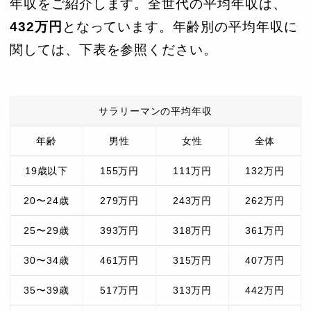
松井 道夫・千鶴
年収をご紹介します。全世代の平均年収は、
24
松井証券
2000億円
子
432万円
となっています。年齢別の平均年収に
SGホールディン
関しては、下表を参照ください。
25
栗和田 榮一
1940億円
グス
26
森 佳子
森ビル
1920億円
サラリーマンの平均年収
ポーラ・オルビ
27
鈴木 郷史
1910億円
スHLD
年齢
男性
女性
全体
28
武井 博子
武富士
1890億円
19歳以下
155万円
111万円
132万円
29
多田 直樹・高志
サンドラッグ
1830億円
20〜24歳
279万円
243万円
262万円
30
小川 賢太郎
ゼンショーHLD
1670億円
25〜29歳
393万円
318万円
361万円
31
飯田 和美
飯田HLD
1560億円
30〜34歳
461万円
315万円
407万円
スクウェア・エ
35〜39歳
517万円
313万円
442万円
32
福嶋 康博
1500億円
ニックスHLD