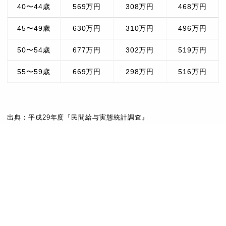
40〜44歳
569万円
308万円
468万円
33
山田 進太郎
メルカリ
1440億円
45〜49歳
630万円
310万円
496万円
コーエーテクモH
34
襟川 陽一・恵子
1390億円
LD
50〜54歳
677万円
302万円
519万円
35
上月 景正
コナミHLD
1340億円
55〜59歳
669万円
298万円
516万円
36
元谷 外志雄
アパグループ
1330億円
37
増田 宗昭
TSUTAYA
1300億円
出典：平成29年度『民間給与実態統計調査』
三洋物産（パチ
38
金沢 要求・全求
1230億円
ンコ）
39
福武 總一郎
ベネッセHLD
1220億円
40
上原 昭二
大正製薬
1200億円
イズミ（スーパ
41
山西 泰明
1190億円
ーマーケット）