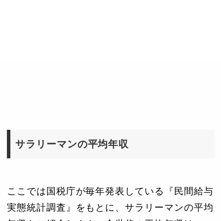
16
大塚 実・裕司
大塚商会
2890億円
17
韓 昌祐
マルハン
2670億円
18
野田 順弘
オービック
2610億円
19
多田 勝美
大東建託
2450億円
20
木下 盛好 一家
アコム
2280億円
ユニバーサルエ
21
岡田 和生
ンターテインメ
2270億円
サラリーマンの平均年収
ント
22
前澤 友作
ZOZO
2220億円
ここでは国税庁が毎年発表している『民間給与
株式会社コスモ
23
宇野 正晃
2110億円
ス薬品
実態統計調査』をもとに、サラリーマンの平均