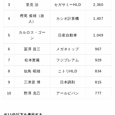
3
里見 治
セガサミーHLD
2,360
樫尾 俊雄（故
4
カシオ計算機
1,407
人）
カルロス・ゴー
5
日産自動車
1,049
ン
6
冨澤 昌三
メガネトップ
967
7
松本實藏
フジプレアム
929
8
似鳥 昭雄
ニトリHLD
834
9
三津原 博
日本調剤
815
10
野澤 克己
アールビバン
777
※11位以下を表示する