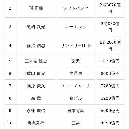
2兆6670億
2
孫 正義
ソフトバンク
円
2兆670億
3
滝崎 武光
キーエンス
円
1兆2000億
4
佐治 信忠
サントリーHLD
円
5
三木谷 浩史
楽天
6670億円
6
重田 康光
光通信
6000億円
7
高原 豪久
ユニ・チャーム
5780億円
8
森 章
森ビル
5220億円
9
永守 重信
日本電産
5000億円
10
毒島秀行
三共
4950億円