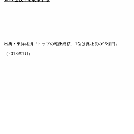
順
配当含む報
名前
社名
位
酬総額
出典：東洋経済『トップの報酬総額、1位は孫社長の93億円』
平河ヒューテッ
11
隅田 和夫
762
（2013年1月）
ク
12
毒島 秀行
SANKYO
754
13
松本 邦夫
藤商事
692
14
山本 英俊
フィールズ
660
15
森 和彦
飯田産業
650
16
稲葉 善治
ファナック
598
東建コーポレー