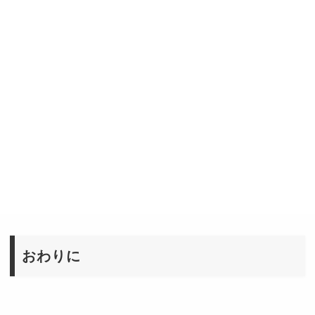
サイバーエージ
42
藤田 晋
1170億円
ェント
平和（パチン
43
石原 昌幸
1140億円
コ）
44
石橋 寛
ブリヂストン
1130億円
45
大倉 昊
ノエビアHLD
1110億円
46
笠原 健治
MIXI
1100億円
47
島村 恒俊
しまむら
1090億円
48
田中 良和
グリー
1090億円
おわりに
49
荒井 正昭
オープンハウス
1030億円
50
里見 治
セガサミーHLD
1000億円