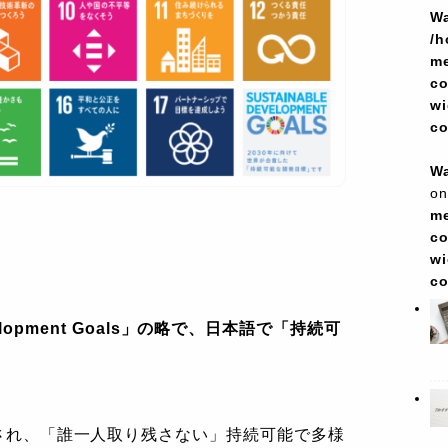
Wa
/h
me
co
wi
c
Wa
on
me
co
wi
c
evelopment Goals」の略で、日本語で「持続可
択され、「誰一人取り残さない」持続可能で多様