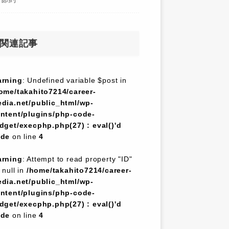
関連記事
rning
: Undefined variable $post in
ome/takahito7214/career-
dia.net/public_html/wp-
ntent/plugins/php-code-
dget/execphp.php(27) : eval()'d
ode
on line
4
rning
: Attempt to read property "ID"
 null in
/home/takahito7214/career-
dia.net/public_html/wp-
ntent/plugins/php-code-
dget/execphp.php(27) : eval()'d
ode
on line
4