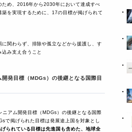
め、2016年から2030年において達成すべ
構築を実現するために、17の目標が掲げられて
弱に関わらず、排除や孤立などから援護し、す
み込み支え合うこと
ム開発目標（MDGs）の後継となる国際目
ミレニアム開発目標（MDGs）の後継となる国際
DGsで掲げられた目標は発展途上国を対象とし
掲げられている目標は先進国も含めた、地球全