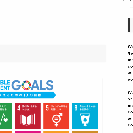
Wa
/h
me
co
wi
c
Wa
on
me
co
wi
c