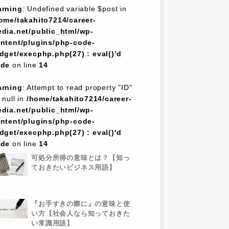
rning
: Undefined variable $post in
ome/takahito7214/career-
dia.net/public_html/wp-
ntent/plugins/php-code-
dget/execphp.php(27) : eval()'d
ode
on line
14
rning
: Attempt to read property "ID"
 null in
/home/takahito7214/career-
dia.net/public_html/wp-
ntent/plugins/php-code-
dget/execphp.php(27) : eval()'d
ode
on line
14
可処分所得の意味とは？【知っ
ておきたいビジネス用語】
『お手すきの際に』の意味と使
い方【社会人なら知っておきた
い常識用語】