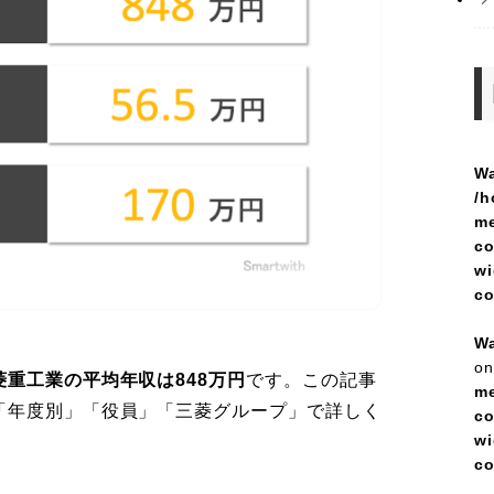
Wa
/h
me
co
wi
c
Wa
on
菱重工業の平均年収は848万円
です。この記事
me
「年度別」「役員」「三菱グループ」で詳しく
co
wi
c