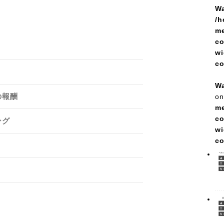
Wa
/h
me
co
wi
c
Wa
の報酬
on
me
co
ング
wi
c