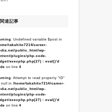
関連記事
rning
: Undefined variable $post in
ome/takahito7214/career-
dia.net/public_html/wp-
ntent/plugins/php-code-
dget/execphp.php(27) : eval()'d
ode
on line
4
rning
: Attempt to read property "ID"
 null in
/home/takahito7214/career-
dia.net/public_html/wp-
ntent/plugins/php-code-
dget/execphp.php(27) : eval()'d
ode
on line
4