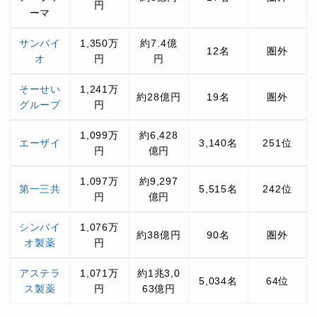
円
ーマ
サンバイ
1,350万
約7.4億
12名
圏外
オ
円
円
そーせい
1,241万
約28億円
19名
圏外
グループ
円
1,099万
約6,428
エーザイ
3,140名
251位
円
億円
1,097万
約9,297
第一三共
5,515名
242位
円
億円
シンバイ
1,076万
約38億円
90名
圏外
オ製薬
円
アステラ
1,071万
約1兆3,0
5,034名
64位
ス製薬
円
63億円