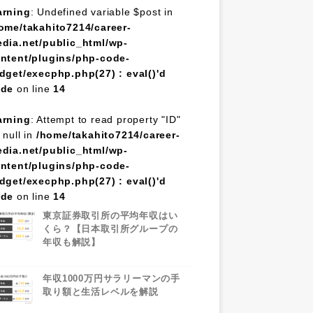
rning
: Undefined variable $post in
ome/takahito7214/career-
dia.net/public_html/wp-
ntent/plugins/php-code-
dget/execphp.php(27) : eval()'d
ode
on line
14
rning
: Attempt to read property "ID"
 null in
/home/takahito7214/career-
dia.net/public_html/wp-
ntent/plugins/php-code-
dget/execphp.php(27) : eval()'d
ode
on line
14
東京証券取引所の平均年収はい
くら？【日本取引所グループの
年収も解説】
年収1000万円サラリーマンの手
取り額と生活レベルを解説