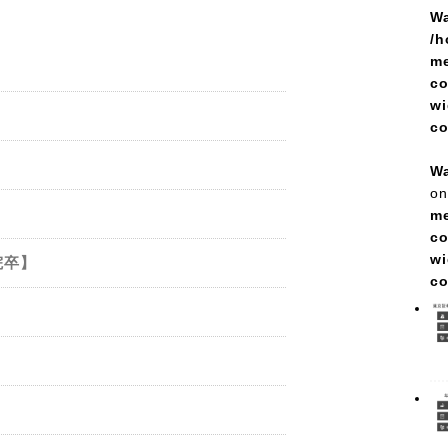
Wa
/h
me
co
wi
c
Wa
on
me
co
wi
院卒】
c