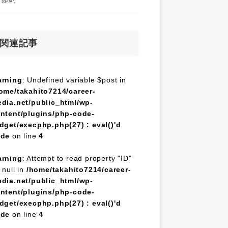
関連記事
rning
: Undefined variable $post in
ome/takahito7214/career-
dia.net/public_html/wp-
ntent/plugins/php-code-
dget/execphp.php(27) : eval()'d
ode
on line
4
rning
: Attempt to read property "ID"
 null in
/home/takahito7214/career-
dia.net/public_html/wp-
ntent/plugins/php-code-
dget/execphp.php(27) : eval()'d
ode
on line
4