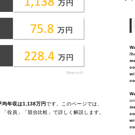
Wa
/h
me
co
wi
c
Wa
on
均年収は1,138万円
です。このページでは、
me
」「役員」「競合比較」で詳しく解説します。
co
wi
c