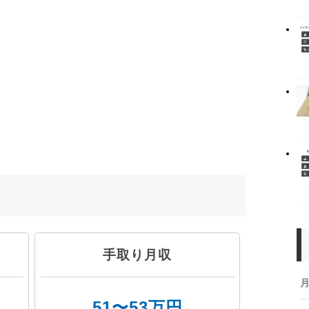
手取り月収
51〜53万円