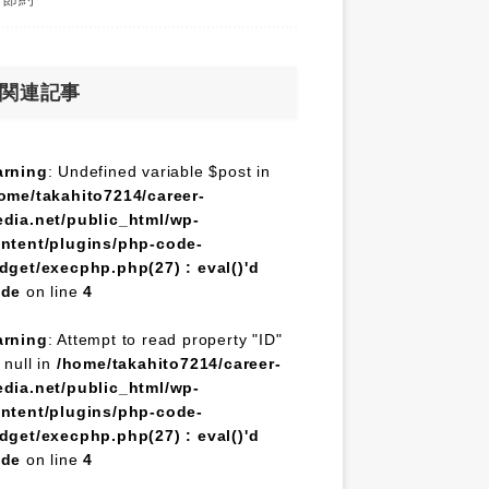
関連記事
rning
: Undefined variable $post in
ome/takahito7214/career-
dia.net/public_html/wp-
ntent/plugins/php-code-
dget/execphp.php(27) : eval()'d
ode
on line
4
rning
: Attempt to read property "ID"
 null in
/home/takahito7214/career-
dia.net/public_html/wp-
ntent/plugins/php-code-
dget/execphp.php(27) : eval()'d
ode
on line
4