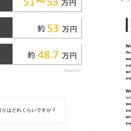
Wa
/h
me
co
wi
c
Wa
on
me
取りはどれくらいですか？
co
wi
c