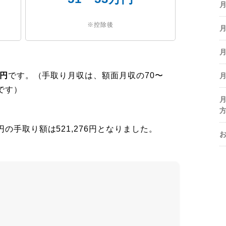
※控除後
万円
です。（手取り月収は、額面月収の70〜
です）
の手取り額は521,276円となりました。