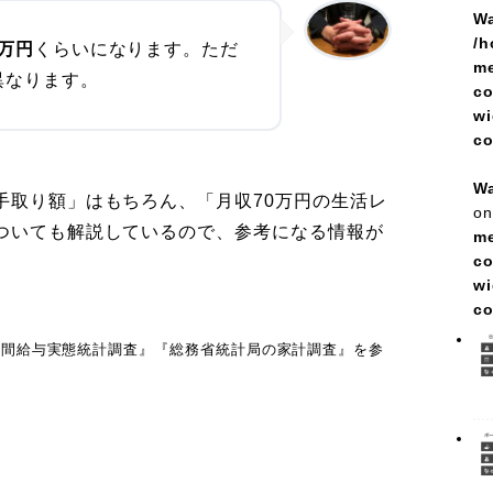
Wa
/h
3万円
くらいになります。ただ
me
異なります。
co
wi
c
Wa
手取り額」はもちろん、「月収70万円の生活レ
on
についても解説しているので、参考になる情報が
me
co
wi
c
民間給与実態統計調査』『総務省統計局の家計調査』を参