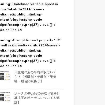
rning
: Undefined variable $post in
ome/takahito7214/career-
dia.net/public_html/wp-
ntent/plugins/php-code-
dget/execphp.php(27) : eval()'d
ode
on line
14
rning
: Attempt to read property "ID"
 null in
/home/takahito7214/career-
dia.net/public_html/wp-
ntent/plugins/php-code-
dget/execphp.php(27) : eval()'d
ode
on line
14
日立製作所の平均年収はいく
ら？【役職別・年齢別・子会
社・競合比較あり】
ボーナス40万円の手取り額を計
算【平均ボーナスについても解
説】