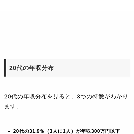
47歳
600万円
650万円
470万円
48歳
600万円
650万円
400万円
49歳
650万円
651万円
430万円
50歳
650万円
700万円
450万円
51歳
625万円
650万円
402万円
20代の年収分布
52歳
700万円
700万円
400万円
53歳
700万円
720万円
400万円
20代の年収分布を見ると、3つの特徴がわかり
54歳
700万円
730万円
450万円
ます。
55歳
750万円
780万円
380万円
56歳
700万円
720万円
375万円
20代の31.9％（3人に1人）が年収300万円以下