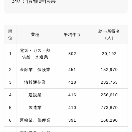
3位：情報通信業
順
給与所得者
業種
平均年収
位
（人）
電気・ガス・熱
1
502
20,192
供給・水道業
2
金融業、保険業
451
152,970
3
情報通信業
418
232,753
4
建設業
416
256,610
5
製造業
410
773,670
6
運輸業、郵便業
391
168,290