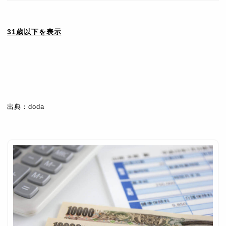
31歳以下を表示
全体の年収
男性の年収
女性の年収
年齢
中央値
中央値
中央値
出典：doda
31歳
400万円
420万円
347万円
32歳
400万円
430万円
350万円
33歳
410万円
440万円
351万円
34歳
430万円
450万円
350万円
35歳
450万円
480万円
360万円
36歳
450万円
500万円
360万円