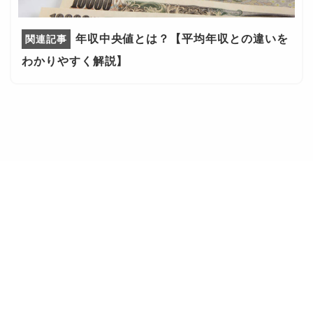
37歳
460万円
500万円
370万円
年収中央値とは？【平均年収との違いを
38歳
480万円
500万円
360万円
わかりやすく解説】
39歳
500万円
504万円
400万円
40歳
500万円
530万円
400万円
41歳
510万円
550万円
400万円
42歳
550万円
580万円
400万円
43歳
550万円
580万円
400万円
44歳
550万円
600万円
400万円
45歳
575万円
600万円
400万円
46歳
600万円
600万円
420万円