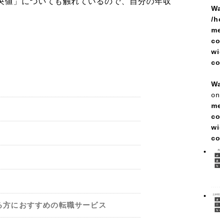
中央値」についても触れているので、自分の年収
Wa
/h
me
co
wi
c
Wa
on
me
co
wi
c
る方におすすめの転職サービス