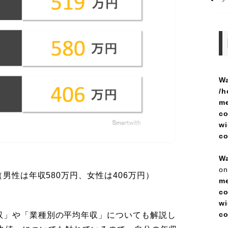
Wa
/h
me
co
wi
c
Wa
on
男性は年収580万円、女性は406万円）
me
co
wi
c
収」や「業種別の平均年収」についても解説し