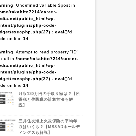
rning
: Undefined variable $post in
ome/takahito7214/career-
dia.net/public_html/wp-
ntent/plugins/php-code-
dget/execphp.php(27) : eval()'d
ode
on line
14
rning
: Attempt to read property "ID"
 null in
/home/takahito7214/career-
dia.net/public_html/wp-
ntent/plugins/php-code-
dget/execphp.php(27) : eval()'d
ode
on line
14
月収130万円の手取り額は？【所
得税と住民税の計算方法も解
説】
三井住友海上火災保険の平均年
収はいくら？【MS&ADホールデ
ィングスも解説】