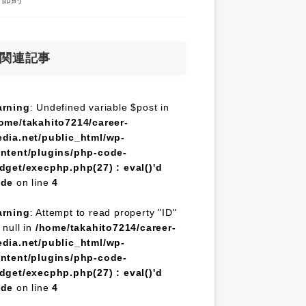
関連記事
rning
: Undefined variable $post in
ome/takahito7214/career-
dia.net/public_html/wp-
ntent/plugins/php-code-
dget/execphp.php(27) : eval()'d
ode
on line
4
rning
: Attempt to read property "ID"
 null in
/home/takahito7214/career-
dia.net/public_html/wp-
ntent/plugins/php-code-
dget/execphp.php(27) : eval()'d
ode
on line
4