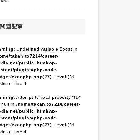
関連記事
rning
: Undefined variable $post in
ome/takahito7214/career-
dia.net/public_html/wp-
ntent/plugins/php-code-
dget/execphp.php(27) : eval()'d
ode
on line
4
rning
: Attempt to read property "ID"
 null in
/home/takahito7214/career-
dia.net/public_html/wp-
ntent/plugins/php-code-
dget/execphp.php(27) : eval()'d
ode
on line
4