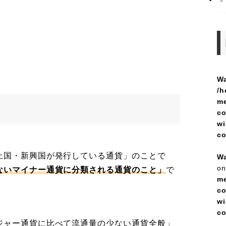
Wa
/h
me
co
wi
c
上国・新興国が発行している通貨」のことで
Wa
on
ないマイナー通貨に分類される通貨のこと」
で
me
co
wi
c
ジャー通貨に比べて流通量の少ない通貨全般」