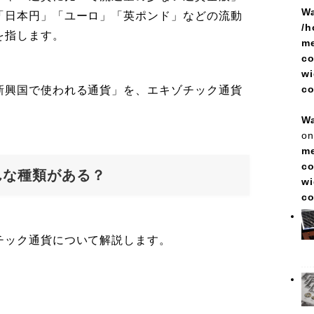
Wa
「日本円」「ユーロ」「英ポンド」などの流動
/h
を指します。
me
co
wi
c
新興国で使われる通貨」を、エキゾチック通貨
Wa
on
me
co
んな種類がある？
wi
c
チック通貨について解説します。