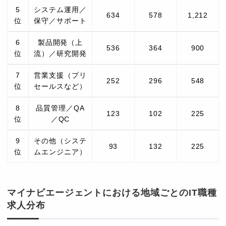
5
システム運用／
634
578
1,212
位
保守／サポート
6
製品開発（上
536
364
900
位
流）／研究開発
7
営業支援（プリ
252
296
548
位
セールスなど）
8
品質管理／QA
123
102
225
位
／QC
9
その他（システ
93
132
225
位
ムエンジニア）
マイナビエージェントにおける地域ごとのIT職種
求人分布