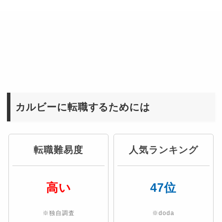
カルビーに転職するためには
転職難易度
人気ランキング
高い
47位
※独自調査
※doda