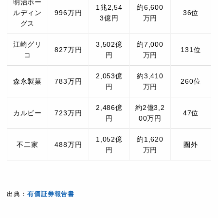
明治ホー
1兆2,54
約6,600
ルディン
996万円
36位
3億円
万円
グス
江崎グリ
3,502億
約7,000
827万円
131位
コ
円
万円
2,053億
約3,410
森永製菓
783万円
260位
円
万円
2,486億
約2億3,2
カルビー
723万円
47位
円
00万円
1,052億
約1,620
不二家
488万円
圏外
円
万円
出典：
有価証券報告書