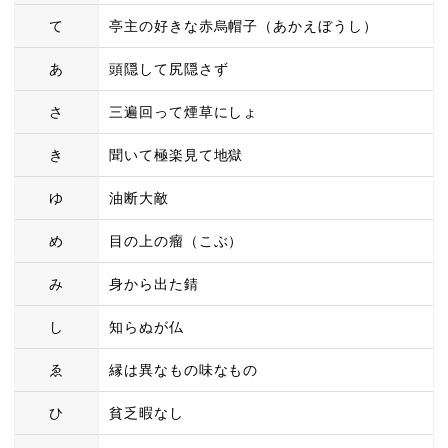
て
亭主の好きな赤烏帽子（あかえぼうし）
あ
頭隠して尻隠さず
さ
三遍回って煙草にしょ
き
聞いて極楽見て地獄
ゆ
油断大敵
め
目の上の瘤（こぶ）
み
身から出た錆
し
知らぬが仏
ゑ
縁は異なもの味なもの
ひ
貧乏暇なし