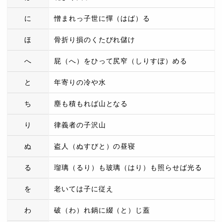
に
憎まれっ子世に憚（はば）る
ほ
骨折り損のくたびれ儲け
へ
屁（へ）をひって尻窄（しりすぼ）める
と
年寄りの冷や水
ち
塵も積もれば山となる
り
律義者の子沢山
ぬ
盗人（ぬすびと）の昼寝
る
瑠璃（るり）も玻璃（はり）も照らせば光る
を
老いては子に従え
わ
破（わ）れ鍋に綴（と）じ蓋