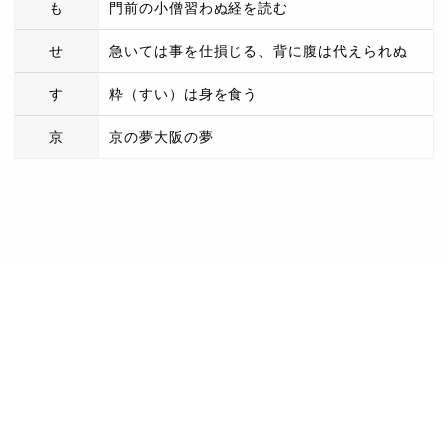
も
門前の小僧習わぬ経を読む
せ
急いては事を仕損じる、背に腹は代えられぬ
す
粋（すい）は身を食う
京
京の夢大阪の夢