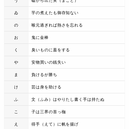
う
嘘から出た実（まこと）
ゐ
芋の煮えたも御存知ない
の
喉元過ぎれば熱さを忘れる
お
鬼に金棒
く
臭いものに蓋をする
や
安物買いの銭失い
ま
負けるが勝ち
け
芸は身を助ける
ふ
文（ふみ）はやりたし書く手は持たぬ
こ
子は三界の首っ枷
え
得手（えて）に帆を揚げ