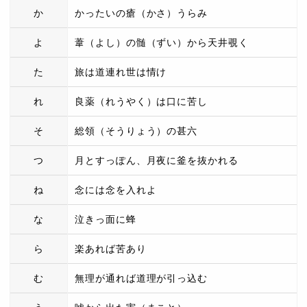
か
かったいの瘡（かさ）うらみ
よ
葦（よし）の髄（ずい）から天井覗く
た
旅は道連れ世は情け
れ
良薬（れうやく）は口に苦し
そ
総領（そうりょう）の甚六
つ
月とすっぽん、月夜に釜を抜かれる
ね
念には念を入れよ
な
泣きっ面に蜂
ら
楽あれば苦あり
む
無理が通れば道理が引っ込む