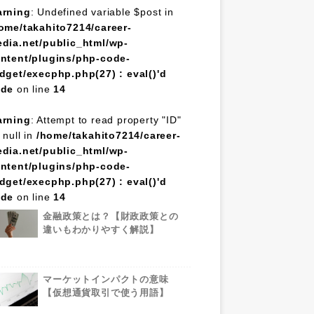
rning
: Undefined variable $post in
ome/takahito7214/career-
dia.net/public_html/wp-
ntent/plugins/php-code-
dget/execphp.php(27) : eval()'d
ode
on line
14
rning
: Attempt to read property "ID"
 null in
/home/takahito7214/career-
dia.net/public_html/wp-
ntent/plugins/php-code-
dget/execphp.php(27) : eval()'d
ode
on line
14
金融政策とは？【財政政策との
違いもわかりやすく解説】
マーケットインパクトの意味
【仮想通貨取引で使う用語】