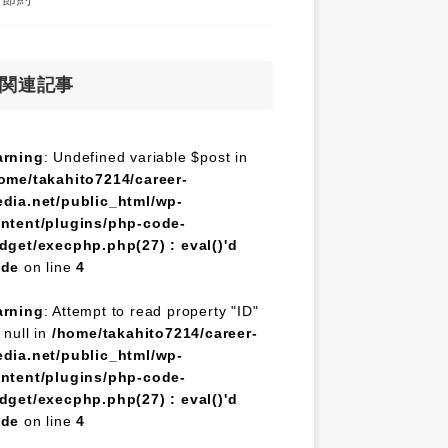
関連記事
rning
: Undefined variable $post in
ome/takahito7214/career-
dia.net/public_html/wp-
ntent/plugins/php-code-
dget/execphp.php(27) : eval()'d
ode
on line
4
rning
: Attempt to read property "ID"
 null in
/home/takahito7214/career-
dia.net/public_html/wp-
ntent/plugins/php-code-
dget/execphp.php(27) : eval()'d
ode
on line
4