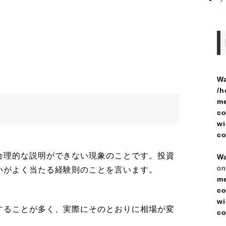
Wa
/h
me
co
wi
c
合理的な説明ができない現象のことです。投資
Wa
on
いがよく当たる経験則のことを言います。
me
co
wi
することが多く、実際にそのとおりに相場が変
c