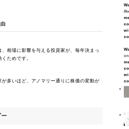
Wa
/h
me
理由
co
wi
c
Wa
は、相場に影響を与える投資家が、毎年決まっ
on
動くためです。
me
co
wi
家が多いほど、アノマリー通りに株価の変動が
c
ダー