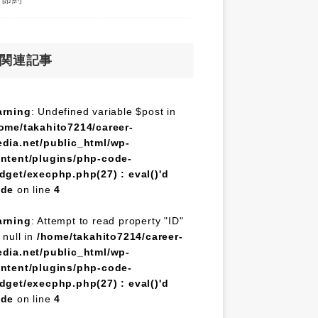
関連記事
rning
: Undefined variable $post in
ome/takahito7214/career-
dia.net/public_html/wp-
ntent/plugins/php-code-
dget/execphp.php(27) : eval()'d
ode
on line
4
rning
: Attempt to read property "ID"
 null in
/home/takahito7214/career-
dia.net/public_html/wp-
ntent/plugins/php-code-
dget/execphp.php(27) : eval()'d
ode
on line
4