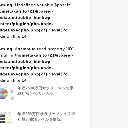
rning
: Undefined variable $post in
ome/takahito7214/career-
dia.net/public_html/wp-
ntent/plugins/php-code-
dget/execphp.php(27) : eval()'d
ode
on line
14
rning
: Attempt to read property "ID"
 null in
/home/takahito7214/career-
dia.net/public_html/wp-
ntent/plugins/php-code-
dget/execphp.php(27) : eval()'d
ode
on line
14
年収2500万円サラリーマンの手
取り額と生活レベル
年収950万円サラリーマンの手取
り額と生活レベルを解説