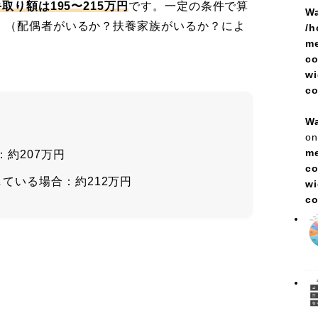
取り額は195〜215万円
です。一定の条件で算
Wa
。（配偶者がいるか？扶養家族がいるか？によ
/h
me
co
wi
c
Wa
on
me
約207万円
co
ている場合：約212万円
wi
c