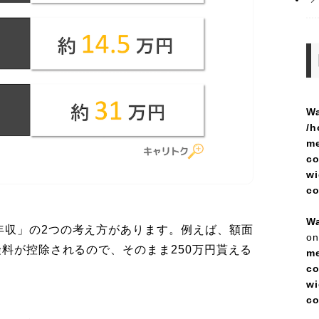
Wa
/h
me
co
wi
c
Wa
年収」の2つの考え方があります。例えば、額面
on
険料が控除されるので、そのまま250万円貰える
me
co
wi
c