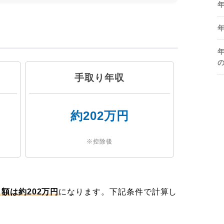
手取り年収
約202万円
※控除後
額は約202万円
になります。下記条件で計算し