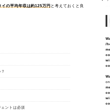
イの平均年収は約125万円
と考えておくと良
Wa
/h
me
co
wi
c
い？
Wa
on
me
co
wi
c
ジェントは必須