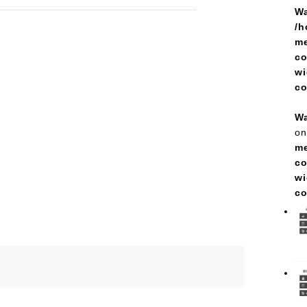
Wa
/h
me
co
wi
c
Wa
on
me
co
wi
c