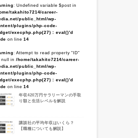
rning
: Undefined variable $post in
ome/takahito7214/career-
dia.net/public_html/wp-
ntent/plugins/php-code-
dget/execphp.php(27) : eval()'d
ode
on line
14
rning
: Attempt to read property "ID"
 null in
/home/takahito7214/career-
dia.net/public_html/wp-
ntent/plugins/php-code-
dget/execphp.php(27) : eval()'d
ode
on line
14
年収420万円サラリーマンの手取
り額と生活レベルを解説
講談社の平均年収はいくら？
【職種についても解説】