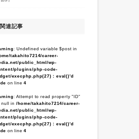
関連記事
rning
: Undefined variable $post in
ome/takahito7214/career-
dia.net/public_html/wp-
ntent/plugins/php-code-
dget/execphp.php(27) : eval()'d
ode
on line
4
rning
: Attempt to read property "ID"
 null in
/home/takahito7214/career-
dia.net/public_html/wp-
ntent/plugins/php-code-
dget/execphp.php(27) : eval()'d
ode
on line
4