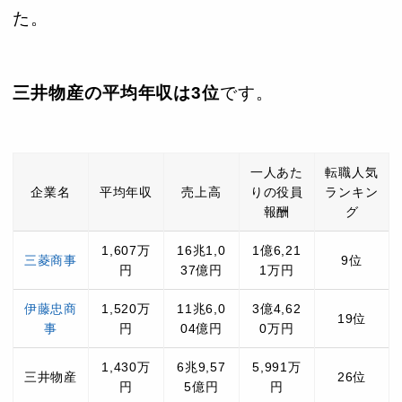
た。
三井物産の平均年収は3位
です。
一人あた
転職人気
企業名
平均年収
売上高
りの役員
ランキン
報酬
グ
1,607万
16兆1,0
1億6,21
三菱商事
9位
円
37億円
1万円
伊藤忠商
1,520万
11兆6,0
3億4,62
19位
事
円
04億円
0万円
1,430万
6兆9,57
5,991万
三井物産
26位
円
5億円
円