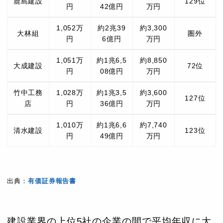
鹿島建設
129位
円
42億円
万円
1,052万
約2兆39
約3,300
大林組
圏外
円
6億円
万円
1,051万
約1兆6,5
約8,850
大成建設
72位
円
08億円
万円
竹中工務
1,028万
約1兆3,5
約3,600
127位
店
円
36億円
万円
1,010万
約1兆6,6
約7,740
清水建設
123位
円
49億円
万円
出典：
有価証券報告書
建設業界の上位5社の企業の間で平均年収に大