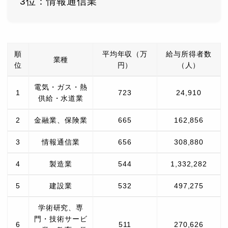
3位：情報通信業
順
平均年収（万
給与所得者数
業種
位
円）
（人）
電気・ガス・熱
1
723
24,910
供給・水道業
2
金融業、保険業
665
162,856
3
情報通信業
656
308,880
4
製造業
544
1,332,282
5
建設業
532
497,275
学術研究、専
門・技術サービ
6
511
270,626