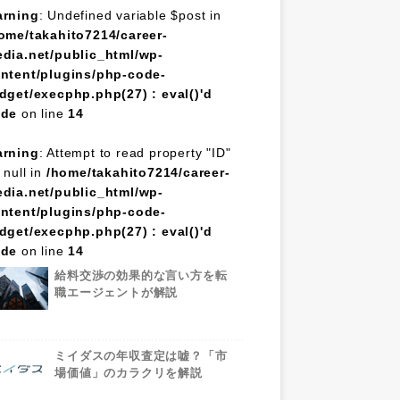
rning
: Undefined variable $post in
ome/takahito7214/career-
dia.net/public_html/wp-
ntent/plugins/php-code-
dget/execphp.php(27) : eval()'d
ode
on line
14
rning
: Attempt to read property "ID"
 null in
/home/takahito7214/career-
dia.net/public_html/wp-
ntent/plugins/php-code-
dget/execphp.php(27) : eval()'d
ode
on line
14
給料交渉の効果的な言い方を転
職エージェントが解説
ミイダスの年収査定は嘘？「市
場価値」のカラクリを解説