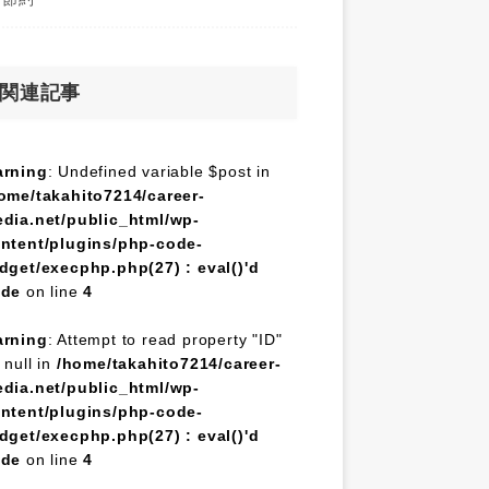
関連記事
rning
: Undefined variable $post in
ome/takahito7214/career-
dia.net/public_html/wp-
ntent/plugins/php-code-
dget/execphp.php(27) : eval()'d
ode
on line
4
rning
: Attempt to read property "ID"
 null in
/home/takahito7214/career-
dia.net/public_html/wp-
ntent/plugins/php-code-
dget/execphp.php(27) : eval()'d
ode
on line
4