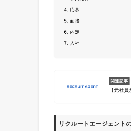
応募
面接
内定
入社
【元社員
リクルートエージェント