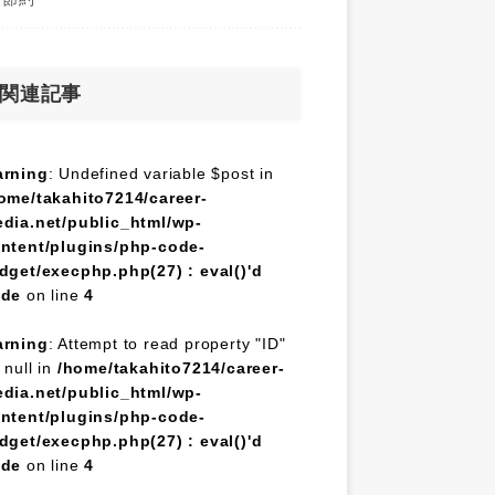
関連記事
rning
: Undefined variable $post in
ome/takahito7214/career-
dia.net/public_html/wp-
ntent/plugins/php-code-
dget/execphp.php(27) : eval()'d
ode
on line
4
rning
: Attempt to read property "ID"
 null in
/home/takahito7214/career-
dia.net/public_html/wp-
ntent/plugins/php-code-
dget/execphp.php(27) : eval()'d
ode
on line
4