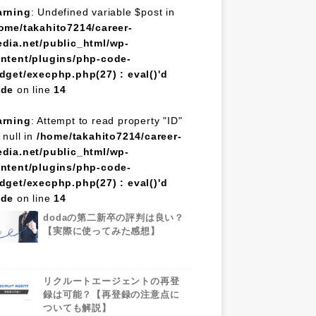
rning
: Undefined variable $post in
ome/takahito7214/career-
dia.net/public_html/wp-
ntent/plugins/php-code-
dget/execphp.php(27) : eval()'d
ode
on line
14
rning
: Attempt to read property "ID"
 null in
/home/takahito7214/career-
dia.net/public_html/wp-
ntent/plugins/php-code-
dget/execphp.php(27) : eval()'d
ode
on line
14
dodaの第二新卒の評判は良い？
【実際に使ってみた感想】
リクルートエージェントの再登
録は可能？【再登録の注意点に
ついても解説】