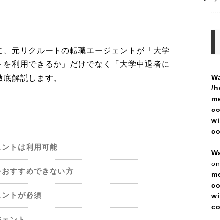
に、元リクルートの転職エージェントが「大学
トを利用できるか」だけでなく「大学中退者に
Wa
徹底解説します。
/h
me
co
wi
c
ェントは利用可能
Wa
on
をおすすめできない方
me
co
ェントが必須
wi
c
ジェント