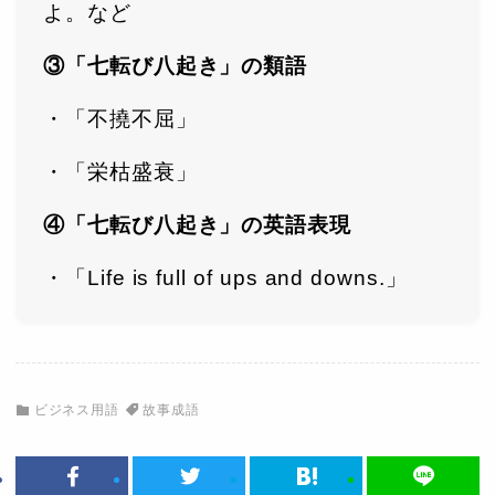
よ。など
③「七転び八起き」の類語
・「不撓不屈」
・「栄枯盛衰」
④「七転び八起き」の英語表現
・「Life is full of ups and downs.」
ビジネス用語
故事成語