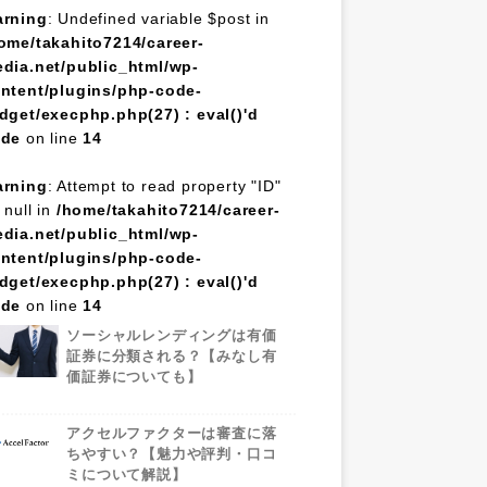
rning
: Undefined variable $post in
ome/takahito7214/career-
dia.net/public_html/wp-
ntent/plugins/php-code-
dget/execphp.php(27) : eval()'d
ode
on line
14
rning
: Attempt to read property "ID"
 null in
/home/takahito7214/career-
dia.net/public_html/wp-
ntent/plugins/php-code-
dget/execphp.php(27) : eval()'d
ode
on line
14
ソーシャルレンディングは有価
証券に分類される？【みなし有
価証券についても】
アクセルファクターは審査に落
ちやすい？【魅力や評判・口コ
ミについて解説】