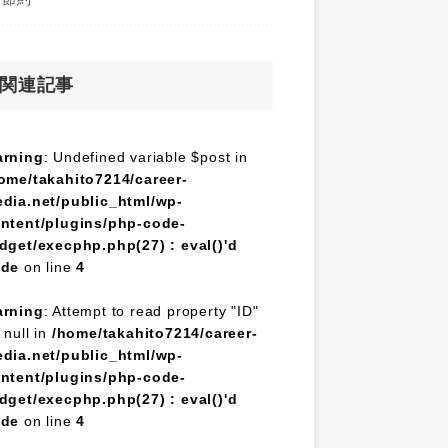
関連記事
rning
: Undefined variable $post in
ome/takahito7214/career-
dia.net/public_html/wp-
ntent/plugins/php-code-
dget/execphp.php(27) : eval()'d
ode
on line
4
rning
: Attempt to read property "ID"
 null in
/home/takahito7214/career-
dia.net/public_html/wp-
ntent/plugins/php-code-
dget/execphp.php(27) : eval()'d
ode
on line
4