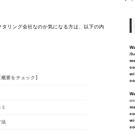
クタリング会社なのか気になる方は、以下の内
Wa
/h
me
co
wi
【概要をチェック】
c
Wa
on
me
コミ
co
wi
方法
c