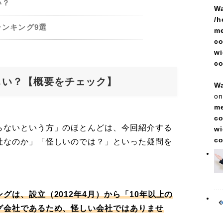
い？
Wa
/h
ンキング9選
me
co
wi
c
しい？【概要をチェック】
Wa
on
me
co
らないという方」のほとんどは、今回紹介する
wi
c
社なのか」「怪しいのでは？」といった疑問を
グは、設立（2012年4月）から「10年以上の
グ会社であるため、怪しい会社ではありませ