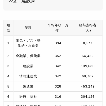
3位：建設業
順
平均年収（万
給与所得者
業種
位
円）
（人）
電気・ガス・熱
1
394
8,577
供給・水道業
2
金融業、保険業
352
54,452
3
建設業
342
139,680
4
情報通信業
342
68,702
5
製造業
328
453,249
6
医療、福祉
316
304,126