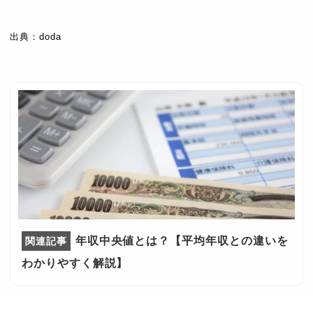
全体の年収
男性の年収
女性の年収
年齢
中央値
中央値
中央値
出典：doda
31歳
400万円
420万円
347万円
32歳
400万円
430万円
350万円
33歳
410万円
440万円
351万円
34歳
430万円
450万円
350万円
35歳
450万円
480万円
360万円
36歳
450万円
500万円
360万円
37歳
460万円
500万円
370万円
年収中央値とは？【平均年収との違いを
38歳
480万円
500万円
360万円
わかりやすく解説】
39歳
500万円
504万円
400万円