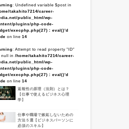
rning
: Undefined variable $post in
ome/takahito7214/career-
dia.net/public_html/wp-
ntent/plugins/php-code-
dget/execphp.php(27) : eval()'d
ode
on line
14
rning
: Attempt to read property "ID"
 null in
/home/takahito7214/career-
dia.net/public_html/wp-
ntent/plugins/php-code-
dget/execphp.php(27) : eval()'d
ode
on line
14
返報性の原理（法則）とは？
【仕事で使えるビジネス心理
学】
仕事や職場で嫉妬しないための
方法５選【ビジネスパーソンに
必須のスキル】