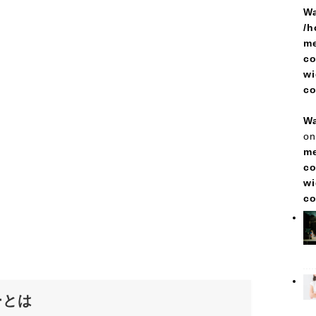
Wa
/h
me
co
wi
c
Wa
on
me
co
wi
c
ーとは