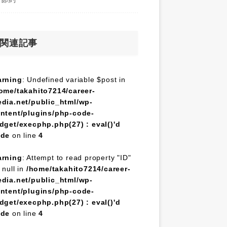
関連記事
rning
: Undefined variable $post in
ome/takahito7214/career-
dia.net/public_html/wp-
ntent/plugins/php-code-
dget/execphp.php(27) : eval()'d
ode
on line
4
rning
: Attempt to read property "ID"
 null in
/home/takahito7214/career-
dia.net/public_html/wp-
ntent/plugins/php-code-
dget/execphp.php(27) : eval()'d
ode
on line
4