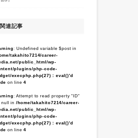
関連記事
rning
: Undefined variable $post in
ome/takahito7214/career-
dia.net/public_html/wp-
ntent/plugins/php-code-
dget/execphp.php(27) : eval()'d
ode
on line
4
rning
: Attempt to read property "ID"
 null in
/home/takahito7214/career-
dia.net/public_html/wp-
ntent/plugins/php-code-
dget/execphp.php(27) : eval()'d
ode
on line
4