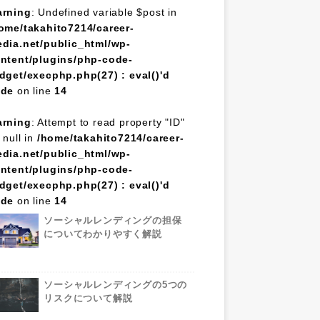
rning
: Undefined variable $post in
ome/takahito7214/career-
dia.net/public_html/wp-
ntent/plugins/php-code-
dget/execphp.php(27) : eval()'d
ode
on line
14
rning
: Attempt to read property "ID"
 null in
/home/takahito7214/career-
dia.net/public_html/wp-
ntent/plugins/php-code-
dget/execphp.php(27) : eval()'d
ode
on line
14
ソーシャルレンディングの担保
についてわかりやすく解説
ソーシャルレンディングの5つの
リスクについて解説