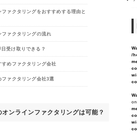
ンファクタリングをおすすめする理由と
ンファクタリングの流れ
Wa
即日受け取りできる？
/h
me
すすめファクタリング会社
co
wi
めファクタリング会社3選
c
Wa
on
me
のオンラインファクタリングは可能？
co
wi
c