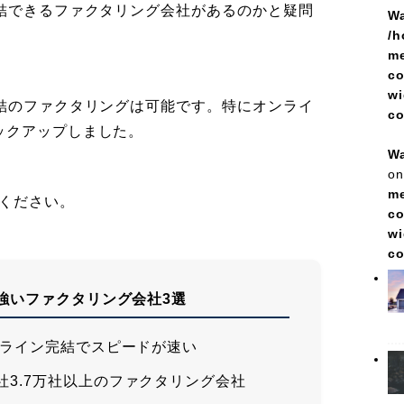
完結できるファクタリング会社があるのかと疑問
Wa
/h
me
co
wi
完結のファクタリングは可能です。特にオンライ
c
ックアップしました。
Wa
on
me
てください。
co
wi
c
強いファクタリング会社3選
ライン完結でスピードが速い
社3.7万社以上のファクタリング会社